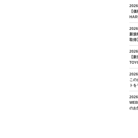
2026
【価
HAR
円値
円。
2026
新築
新規
ださ
取得
室稼
融資
2026
築浅
【新
TO
館空
載、
2026
丁目
この
トを
ンいた
数料
2026
建 
WE
ンシ
のお
ておりま
末完了予
ださ
使い
くお
リニ
開ま
くだ