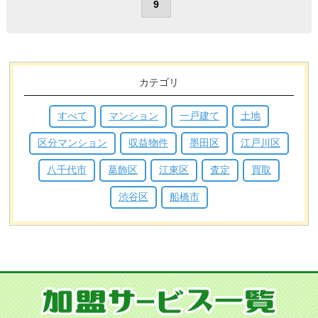
9
カテゴリ
すべて
マンション
一戸建て
土地
区分マンション
収益物件
墨田区
江戸川区
八千代市
葛飾区
江東区
査定
買取
渋谷区
船橋市