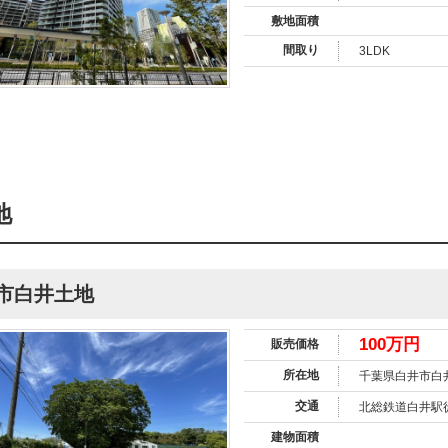
敷地面積
間取り
3LDK
地
市白井土地
100万円
販売価格
所在地
千葉県白井市白
交通
北総鉄道白井駅
建物面積