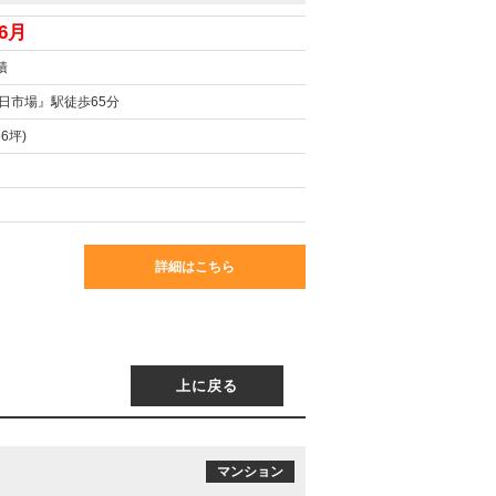
6月
積
日市場』駅徒歩65分
56坪)
詳細はこちら
上に戻る
マンション