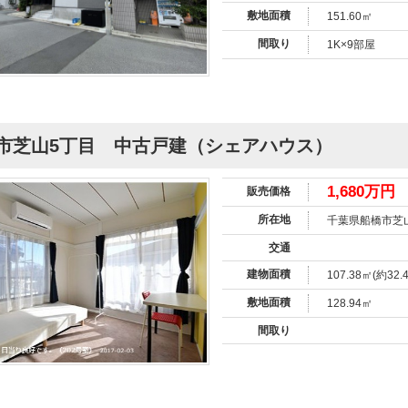
敷地面積
151.60㎡
間取り
1K×9部屋
市芝山5丁目 中古戸建（シェアハウス）
1,680万円
販売価格
所在地
千葉県船橋市芝
交通
建物面積
107.38㎡(約32.
敷地面積
128.94㎡
間取り