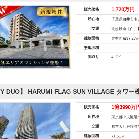
1,720万円
販売価格
所在地
千葉県白井市南山1
交通
北総鉄道【白井
建物面積
専有面積97.27
敷地面積
間取り
4LDK
Y DUO】 HARUMI FLAG SUN VILLAGE タワー
1億3990万
販売価格
所在地
東京都中央区晴海
交通
都営大江戸線勝
建物面積
71.51㎡