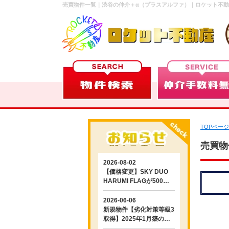
売買物件一覧｜渋谷の仲介＋α（プラスアルファ）｜ロケット不
TOPページ
売買物