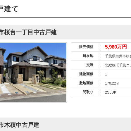
戸建て
市桜台一丁目中古戸建
5,980万円
販売価格
所在地
千葉県白井市桜
交通
北総線【千葉ニ
建物面積
1
敷地面積
170.22㎡
間取り
2SLDK
市木積中古戸建