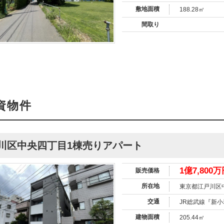
敷地面積
188.28㎡
間取り
資物件
川区中央四丁目1棟売りアパート
1億7,800
販売価格
所在地
東京都江戸川区
交通
JR総武線『新小
建物面積
205.44㎡