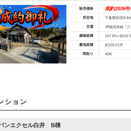
成約2026年
販売価格
所在地
千葉県匝瑳市木
交通
JR総武本線『八
建物面積
107.65㎡(約32.
敷地面積
約100.01坪
間取り
4DK
ンション
バンエクセル白井 B棟