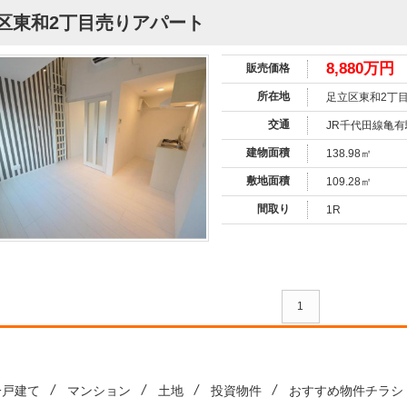
区東和2丁目売りアパート
8,880万円
販売価格
所在地
足立区東和2丁
交通
JR千代田線亀有
建物面積
138.98㎡
敷地面積
109.28㎡
間取り
1R
1
一戸建て
マンション
土地
投資物件
おすすめ物件チラシ