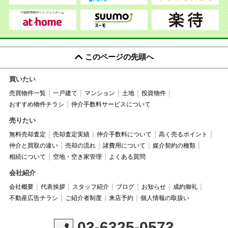
このページの先頭へ
買いたい
売買物件一覧
一戸建て
マンション
土地
投資物件
おすすめ物件チラシ
仲介手数料サービスについて
売りたい
無料売却査定
売却査定実績
仲介手数料について
高く売るポイント
仲介と買取の違い
売却の流れ
諸費用について
媒介契約の種類
相続について
空地・空き家管理
よくある質問
会社紹介
会社概要
代表挨拶
スタッフ紹介
ブログ
お知らせ
成約御礼
不動産広告チラシ
ご紹介者制度
来店予約
個人情報の取扱い
03-6325-0573