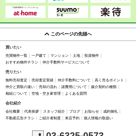
このページの先頭へ
買いたい
売買物件一覧
一戸建て
マンション
土地
投資物件
おすすめ物件チラシ
仲介手数料サービスについて
売りたい
無料売却査定
売却査定実績
仲介手数料について
高く売るポイント
仲介と買取の違い
売却の流れ
諸費用について
媒介契約の種類
相続について
空地・空き家管理
よくある質問
会社紹介
会社概要
代表挨拶
スタッフ紹介
ブログ
お知らせ
成約御礼
不動産広告チラシ
ご紹介者制度
来店予約
個人情報の取扱い
03-6325-0573