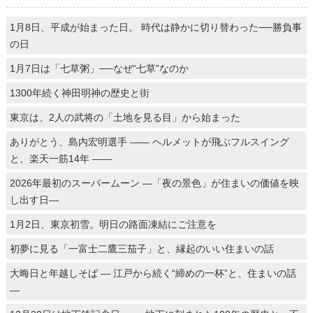
1月8日、平成が始まった日。 時代は静かに切り替わった──勝負事
の日
1月7日は「七草粥」──なぜ“七草”なのか
1300年続く神田明神の歴史と街
東京は、2人の武将の「土地を見る目」から始まった
ありがとう、島内宏明選手 ―― ヘルメットが飛ぶフルスイング
と、楽天一筋14年 ――
2026年最初のスーパームーン ―「夜の景色」が住まいの価値を映
し出す日―
1月2日、東京初雪。明日の路面凍結にご注意を
初夢に見る「一富士二鷹三茄子」と、縁起のいい住まいの話
大晦日と年越しそば ― 江戸から続く“締めの一杯”と、住まいの話
―