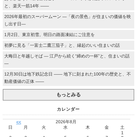
と、楽天一筋14年 ――
2026年最初のスーパームーン ―「夜の景色」が住まいの価値を映
し出す日―
1月2日、東京初雪。明日の路面凍結にご注意を
初夢に見る「一富士二鷹三茄子」と、縁起のいい住まいの話
大晦日と年越しそば ― 江戸から続く“締めの一杯”と、住まいの話
―
12月30日は地下鉄記念日 ―― 地下に刻まれた100年の歴史と、不
動産価値の正体 ――
もっとみる
カレンダー
2026年8月
<<
日
月
火
水
木
金
土
1