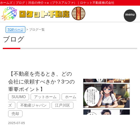
ホームズ｜ブログ｜渋谷の仲介＋α（プラスアルファ）｜ロケット不動産株式会社
menu
TOPページ
>
ブログ一覧
ブログ
【不動産を売るとき、どの
会社に依頼すべきか？3つの
重要ポイント】
SUUMO
アットホーム
ホーム
ズ
不動産ジャパン
江戸川区
売却
2025-07-05