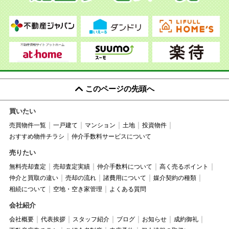
このページの先頭へ
買いたい
売買物件一覧
一戸建て
マンション
土地
投資物件
おすすめ物件チラシ
仲介手数料サービスについて
売りたい
無料売却査定
売却査定実績
仲介手数料について
高く売るポイント
仲介と買取の違い
売却の流れ
諸費用について
媒介契約の種類
相続について
空地・空き家管理
よくある質問
会社紹介
会社概要
代表挨拶
スタッフ紹介
ブログ
お知らせ
成約御礼