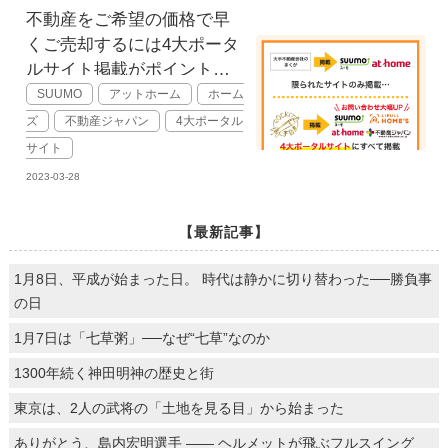
不動産をご希望の価格で早
くご売却するには4大ポータ
ルサイト掲載がポイントで
す。
SUUMO
アットホーム
ホーム
ズ
不動産ジャパン
4大ポータル
サイト
2023-03-28
【最新記事】
1月8日、平成が始まった日。 時代は静かに切り替わった──勝負事
の日
1月7日は「七草粥」──なぜ“七草”なのか
1300年続く神田明神の歴史と街
東京は、2人の武将の「土地を見る目」から始まった
ありがとう、島内宏明選手 ―― ヘルメットが飛ぶフルスイング