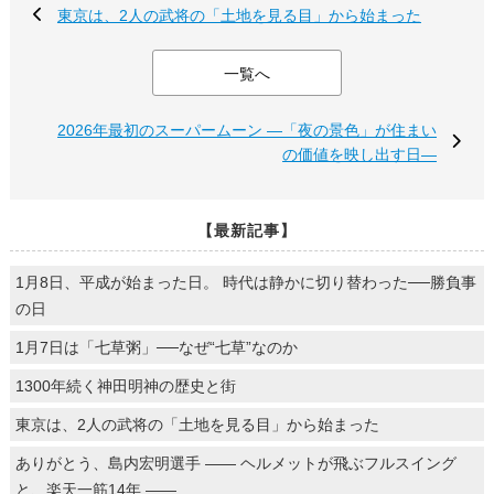
東京は、2人の武将の「土地を見る目」から始まった
一覧へ
2026年最初のスーパームーン ―「夜の景色」が住まい
の価値を映し出す日―
【最新記事】
1月8日、平成が始まった日。 時代は静かに切り替わった──勝負事
の日
1月7日は「七草粥」──なぜ“七草”なのか
1300年続く神田明神の歴史と街
東京は、2人の武将の「土地を見る目」から始まった
ありがとう、島内宏明選手 ―― ヘルメットが飛ぶフルスイング
と、楽天一筋14年 ――