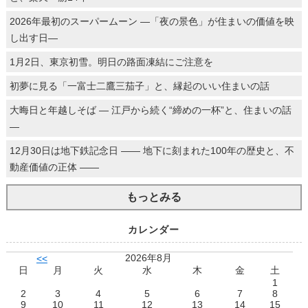
2026年最初のスーパームーン ―「夜の景色」が住まいの価値を映
し出す日―
1月2日、東京初雪。明日の路面凍結にご注意を
初夢に見る「一富士二鷹三茄子」と、縁起のいい住まいの話
大晦日と年越しそば ― 江戸から続く“締めの一杯”と、住まいの話
―
12月30日は地下鉄記念日 ―― 地下に刻まれた100年の歴史と、不
動産価値の正体 ――
もっとみる
カレンダー
2026年8月
<<
日
月
火
水
木
金
土
1
2
3
4
5
6
7
8
9
10
11
12
13
14
15